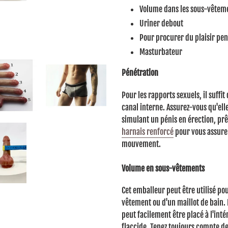
votre
Volume dans les sous-vêtem
panier
Uriner debout
Pour procurer du plaisir pen
Masturbateur
Pénétration
Pour les rapports sexuels, il suffi
canal interne.
Assurez-vous qu'elle
simulant un pénis en érection, prê
harnais renforcé
pour vous assurer
mouvement.
Volume en sous-vêtements
Cet emballeur peut être utilisé pou
vêtement ou d'un maillot de bain.
peut facilement être placé à l'int
flaccide.
Tenez toujours compte de 