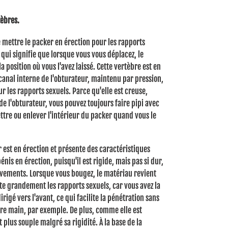
èbres.
mettre le packer en érection pour les rapports
e qui signifie que lorsque vous vous déplacez, le
 position où vous l'avez laissé.
Cette vertèbre est en
 canal interne de l'obturateur, maintenu par pression,
ur les rapports sexuels.
Parce qu'elle est creuse,
de l'obturateur, vous pouvez toujours faire pipi avec
tre ou enlever l'intérieur du packer quand vous le
 est en érection et présente des caractéristiques
pénis en érection, puisqu'il est rigide, mais pas si dur,
uvements.
Lorsque vous bougez, le matériau revient
ite grandement les rapports sexuels, car vous avez la
irigé vers l'avant, ce qui facilite la pénétration sans
otre main, par exemple.
De plus, comme elle est
st plus souple malgré sa rigidité.
À la base de la