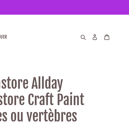
Recherche
Entrez
Chariot
OUER
store Allday
store Craft Paint
es ou vertèbres