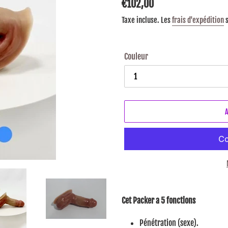
Prix
€102,00
habituel
Taxe incluse. Les
frais d'expédition
s
Couleur
Ajouter
le
Cet Packer a 5 fonctions
produit
à
Pénétration (sexe).