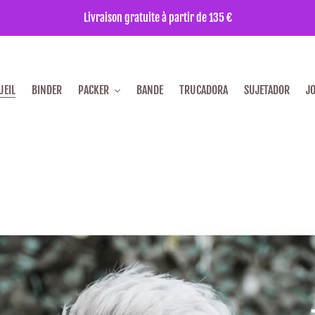
Livraison gratuite à partir de 135 €
UEIL
BINDER
PACKER
BANDE
TRUCADORA
SUJETADOR
J